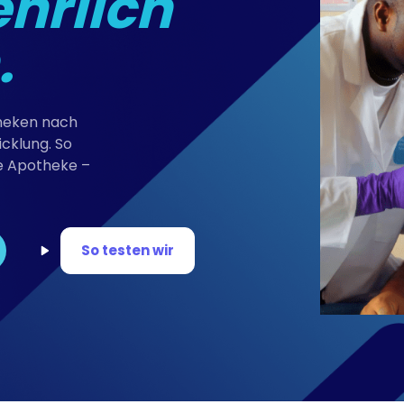
ehrlich
.
theken nach
cklung. So
de Apotheke –
So testen wir