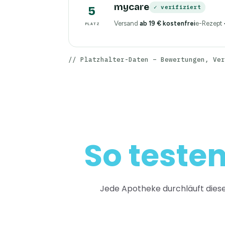
mycare
✓ verifiziert
5
Versand
ab 19 € kostenfrei
e-Rezept
PLATZ
// Platzhalter-Daten – Bewertungen, Ver
So teste
Jede Apotheke durchläuft diesel