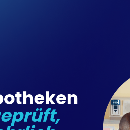
potheken
eprüft,