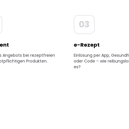
03
ent
e-Rezept
s Angebots bei rezeptfreien
Einlösung per App, Gesundh
ptpflichtigen Produkten.
oder Code – wie reibungslos
es?